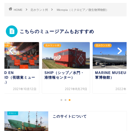
HOME
北ホラント州
Micropia（ミクロピア／微生物博物館）
こちらのミュージアムもおすすめ
ラント州
北ホラント州
北ホラント州
ELD EN
SHIP（シップ／水門・
MARINE MUSEU
ELUID（視聴覚ミュー
港情報センター）
軍博物館）
アム）
2021年10月12日
2021年8月29日
2022年8
このサイトについて